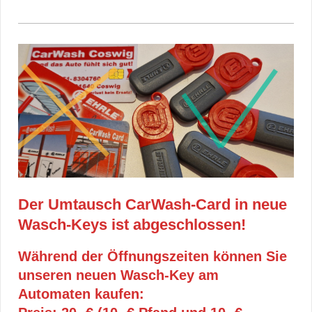
Der Umtausch CarWash-Card in neue
Wasch-Keys ist abgeschlossen!
Während der Öffnungszeiten können Sie
unseren neuen Wasch-Key am
Automaten kaufen: